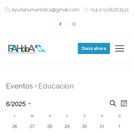
ayudahumanistica@gmail.com
+54 0 1158263521
Doná ahora
Eventos
Educación
E
E
6/2025
B
M
ú
v
S
o
v
s
C
L
M
X
J
V
S
D
n
e
e
q
t
e
0
0
0
0
0
0
0
26
27
28
29
30
31
u
1
l
a
h
n
e
e
e
e
e
e
e
e
e