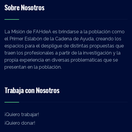
N
Sobre Nosotros
a
v
La Misión de FAHdeA es brindarse a la población como
e
el Primer Eslabón de la Cadena de Ayuda, creando los
espacios para el despligue de distintas propuestas que
g
traen los profesionales a partir de la investigación y la
a
propia experiencia en diversas problemáticas que se
presentan en la población.
c
i
Trabaja con Nosotros
ó
n
¡Quiero trabajar!
¡Quiero donar!