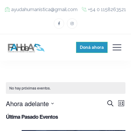
ayudahumanistica@gmail.com
+54 0 1158263521
Doná ahora
No hay próximas eventos.
E
E
Ahora adelante
B
L
ú
v
S
i
v
s
Última Pasado Eventos
s
e
e
q
t
e
u
l
n
e