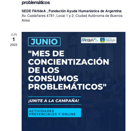
problemáticos
N
SEDE FAHdeA , Fundación Ayuda Humanística de Argentina
Av. Castañares 4781, Local 1 y 2, Ciudad Autónoma de Buenos
a
Aires
v
JUN
1
e
2023
g
a
c
i
ó
n